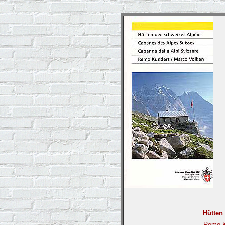
Hütten
Remo K