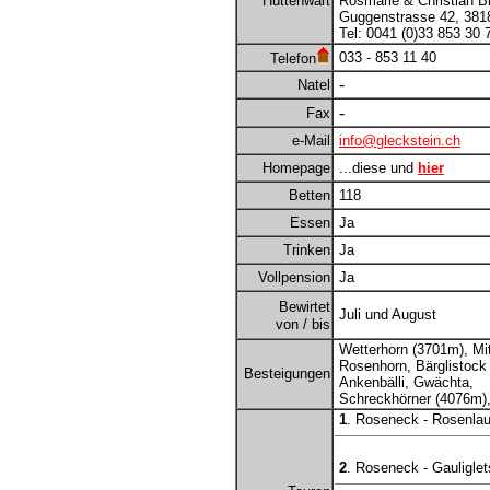
Hüttenwart
Rosmarie & Christian B
Guggenstrasse 42, 3818
Tel: 0041 (0)33 853 30 
033 - 853 11 40
Telefon
-
Natel
-
Fax
e-Mail
info@gleckstein.ch
Homepage
...diese und
hier
Betten
118
Essen
Ja
Trinken
Ja
Vollpension
Ja
Bewirtet
Juli und August
von / bis
Wetterhorn (3701m), Mit
Rosenhorn, Bärglistock
Besteigungen
Ankenbälli, Gwächta,
Schreckhörner (4076m),
1
. Roseneck - Rosenlau
2
. Roseneck - Gauligle