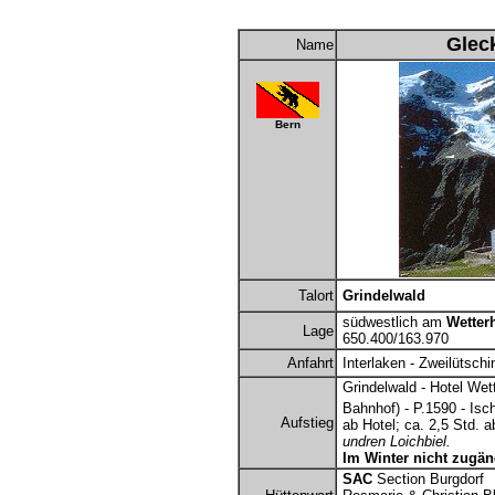
Glec
Name
Bern
Talort
Grindelwald
südwestlich am
Wetter
Lage
650.400/163.970
Anfahrt
Interlaken - Zweilütschi
Grindelwald - Hotel Wett
Bahnhof) - P.1590 - Isch
Aufstieg
ab Hotel; ca. 2,5 Std. 
undren Loichbiel.
Im Winter nicht zugän
SAC
Section Burgdorf