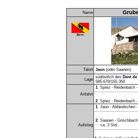
Grube
Name
Bern
Talort
Jaun
(oder Saanen)
südöstlich des
Dent de
Lage
585.670/155.350
1
. Spiez - Reidenbach 
Anfahrt
2
. Spiez - Reidenbach 
1
. Jaun - Abländschen -
2
. Saanen - Grischbach
Aufstieg
ca. 3 Std.