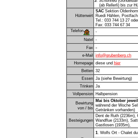
3
. Schönried (Gondelbahn)
(ab Rellerli) bis zur Hü
SAC
Sektion Oldenhorn
Hüttenwirt
Ruedi Hählen, Postfach
Tel.: 033 744 13 27 ode
Fax: 033 744 67 34
Telefon
-
Natel
-
-
Fax
e-Mail
info@grubenberg.ch
Homepage
diese und
hier
Betten
32
Essen
Ja (siehe Bewirtung)
Trinken
Ja
Vollpension
Halbpension
Mai bis Oktober jewe
Bewirtung
während der Woche Selb
von / bis
Getränken vorhanden)
Dent de Ruth (2236m), 
Besteigungen
Wandflue (2133m), Satte
Gastlosen (1935m),
1
. Wolfs Ort - Chalet d