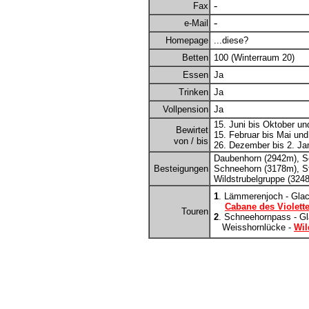
-
Fax
-
e-Mail
Homepage
...diese?
Betten
100 (Winterraum 20)
Essen
Ja
Trinken
Ja
Vollpension
Ja
15. Juni bis Oktober un
Bewirtet
15. Februar bis Mai und
von / bis
26. Dezember bis 2. Ja
Daubenhorn (2942m), S
Besteigungen
Schneehorn (3178m), S
Wildstrubelgruppe (324
1
. Lämmerenjoch - Glaci
Cabane des Violett
Touren
2
. Schneehornpass - Gla
Weisshornlücke -
Wil