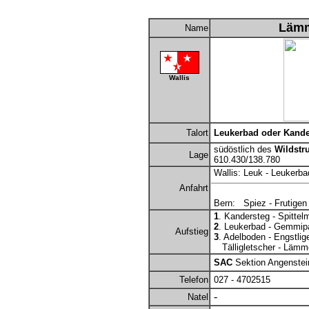
Lämm
Name
Wallis
Talort
Leukerbad oder Kande
südöstlich des
Wildstr
Lage
610.430/138.780
Wallis: Leuk - Leukerba
Anfahrt
Bern: Spiez - Frutigen
1
. Kandersteg - Spittel
2
. Leukerbad - Gemmipa
Aufstieg
3
. Adelboden - Engstlig
Tälligletscher - Lämmer
SAC
Sektion Angenstei
Telefon
027 - 4702515
-
Natel