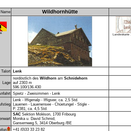
Wildhornhütte
Name
n
Landeskarte
Talort
Lenk
nordöstlich des
Wildhorn
am
Schnidehorn
Lage
auf 2303 m
596.100/136.430
nfahrt
Spietz - Zweisimmen - Lenk
Lenk - Iffigenalp - Iffigsee; ca. 2,5 Std.
fstieg
Lauenen - Lauenensee - Chüetungel - Stigle -
P. 2381; ca. 4,5 Std.
SAC
Sektion Moléson, 1700 Fribourg
enwart
Monika u. David Schmid,
Gansernweg 5, 3414 Oberburg /BE
+41 (0)33 33 23 82
efon