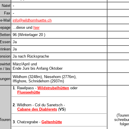
-
Natel
-
Fax
e-Mail
info@wildhornhuette.ch
epage
...diese und
hier
Betten
96 (Winterlager 20 )
Essen
Ja
rinken
Ja
ension
Ja nach Rücksprache
ewirtet
März/April und
Ende Juni bis Anfang Oktober
 / bis
Wildhorn (3248m), Niesehorn (2776m),
gungen
Iffighore, Schnidehorn (2937m)
1
. Rawilpass -
Wildstrubelhütten
oder
Flueseehütte
2
. Wildhorn - Col du Sanetsch -
Cabane des Diablerets
(
VS
)
(Touren
Touren
schreibu
3
. Chatzegrabe -
Geltenhütte
folge