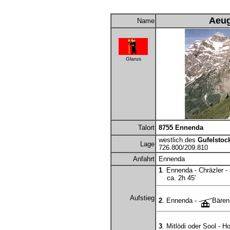
Aeug
Name
Glarus
Talort
8755 Ennenda
westlich des
Gufelstoc
Lage
726.800/209.810
Anfahrt
Ennenda
1
. Ennenda - Chräzler
ca. 2h 45'
Aufstieg
2
. Ennenda -
Bären
3
. Mitlödi oder Sool - H