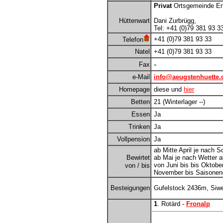
Privat
Ortsgemeinde En
Hüttenwart
Dani Zurbrügg,
Tel: +41 (0)79 381 93 3
+41 (0)79 381 93 33
Telefon
Natel
+41 (0)79 381 93 33
-
Fax
e-Mail
info@aeugstenhuette.
Homepage
diese und
hier
Betten
21 (Winterlager --)
Essen
Ja
Trinken
Ja
Vollpension
Ja
ab Mitte April je nach 
Bewirtet
ab Mai je nach Wetter a
von Juni bis bis Oktober
von / bis
November bis Saisonen
Besteigungen
Gufelstock 2436m, Siwe
1
. Rotärd -
Fronalp