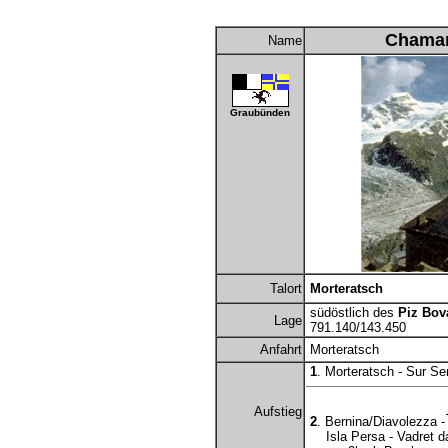
Chaman
Name
Graubünden
Talort
Morteratsch
südöstlich des
Piz Bov
Lage
791.140/143.450
Anfahrt
Morteratsch
1
. Morteratsch - Sur S
Aufstieg
2
. Bernina/Diavolezza -
Isla Persa - Vadret da