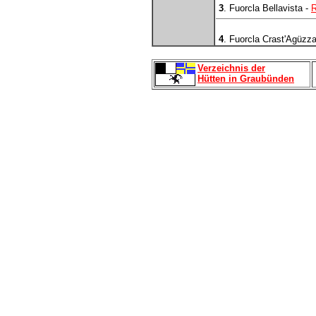
3
. Fuorcla Bellavista -
R
4
. Fuorcla Crast'Agüzz
Verzeichnis der
Hütten in Graubünden