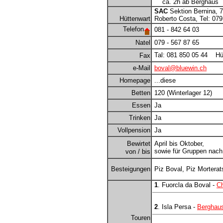
ca. 2h ab Berghaus
SAC
Sektion Bernina, 7
Hüttenwart
Roberto Costa, Tel: 079
Telefon
081 - 842 64 03
Natel
079 - 567 87 65
Tal: 081 850 05 44 Hütt
Fax
e-Mail
boval@bluewin.ch
Homepage
...diese
Betten
120 (Winterlager 12)
Essen
Ja
Trinken
Ja
Vollpension
Ja
Bewirtet
April bis Oktober,
sowie für Gruppen nach
von / bis
Besteigungen
Piz Boval, Piz Morterat
1
. Fuorcla da Boval -
C
2
. Isla Persa -
Berghau
Touren