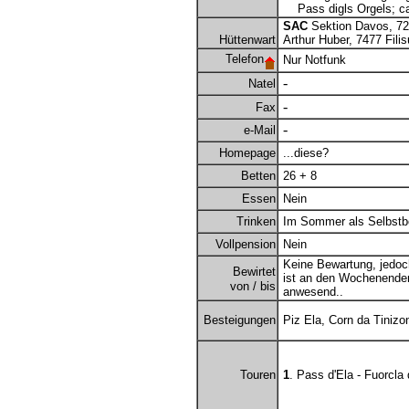
Pass digls Orgels; ca
SAC
Sektion Davos, 7
Hüttenwart
Arthur Huber, 7477 Filis
Telefon
Nur Notfunk
-
Natel
-
Fax
-
e-Mail
Homepage
...diese?
Betten
26 + 8
Essen
Nein
Trinken
Im Sommer als Selbstb
Vollpension
Nein
Keine Bewartung, jedo
Bewirtet
ist an den Wochenenden
von / bis
anwesend..
Besteigungen
Piz Ela, Corn da Tinizo
Touren
1
. Pass d'Ela - Fuorcla 