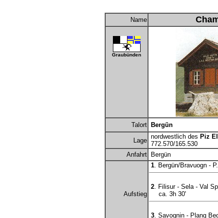
Cham
Name
Graubünden
Talort
Bergün
nordwestlich des
Piz E
Lage
772.570/165.530
Anfahrt
Bergün
1
. Bergün/Bravuogn - P.
2
. Filisur - Sela - Val 
Aufstieg
ca. 3h 30'
3
. Savognin - Plang Beg