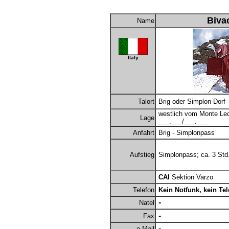
Biva
Name
Italy
Talort
Brig oder Simplon-Dorf
westlich vom Monte Le
Lage
___.___/___.___
Anfahrt
Brig - Simplonpass
Aufstieg
Simplonpass; ca. 3 Std
CAI
Sektion Varzo
Telefon
Kein Notfunk, kein Tel
-
Natel
-
Fax
-
e-Mail