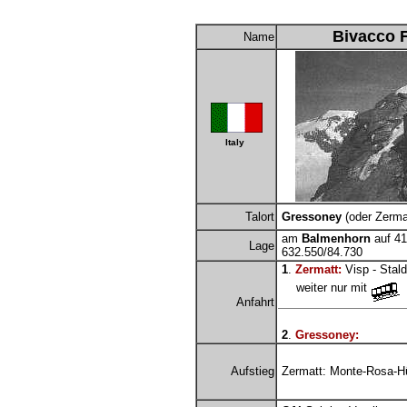
Bivacco 
Name
Italy
Talort
Gressoney
(oder Zerma
am
Balmenhorn
auf 4
Lage
632.550/84.730
1
.
Zermatt:
Visp - Stal
weiter nur mit
Anfahrt
2
.
Gressoney:
Aufstieg
Zermatt: Monte-Rosa-Hüt