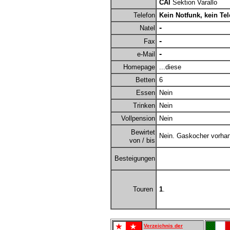
CAI
Sektion Varallo
Telefon
Kein Notfunk, kein Tel
-
Natel
-
Fax
-
e-Mail
Homepage
...diese
Betten
6
Essen
Nein
Trinken
Nein
Vollpension
Nein
Bewirtet
Nein. Gaskocher vorha
von / bis
Besteigungen
Touren
1
.
Verzeichnis der