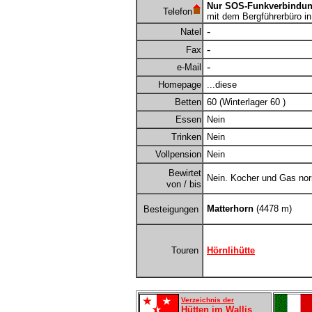
Nur SOS-Funkverbindu
Telefon
mit dem Bergführerbüro in
-
Natel
-
Fax
-
e-Mail
Homepage
...diese
Betten
60 (Winterlager 60 )
Essen
Nein
Trinken
Nein
Vollpension
Nein
Bewirtet
Nein. Kocher und Gas nor
von / bis
Matterhorn
(4478 m)
Besteigungen
Touren
Hörnlihütte
Verzeichnis der
Hütten im Wallis