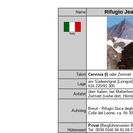
Rifugio Je
Name
Italy
Talort
Cervinia (I)
oder Zermatt
am Südwestgrat (Liongrat
Lage
616.220/91.300
über Italien, bei Matterho
Anfahrt
Zermatt (siehe dort, Hörnli
Breuil - Rifugio Duca degli
Aufstieg
Colle del Leone; ca. 6h 30
Privat
(Bergführerverein B
Hüttenwart
Tel: 0039 0166 94 81 69 F