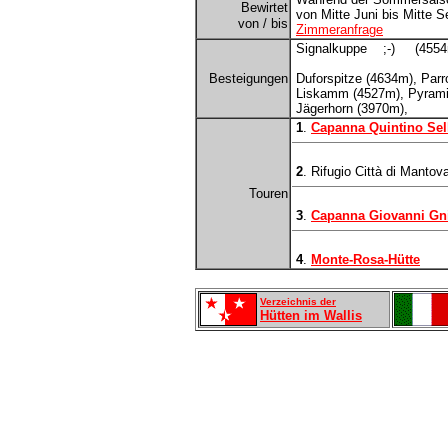
Bewirtet
von Mitte Juni bis Mitte 
von / bis
Zimmeranfrage
Signalkuppe ;-) (4554
Besteigungen
Duforspitze (4634m), Parr
Liskamm (4527m), Pyrami
Jägerhorn (3970m),
1
.
Capanna Quintino Sel
2
. Rifugio Città di Mantov
Touren
3
.
Capanna Giovanni Gnif
4
.
Monte-Rosa-Hütte
Verzeichnis der
Hütten im Wallis