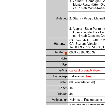
1
. Zermatt - Gornergrat/Go
Monte-Rosa-Hütte - Grenzg
ca. 7 h ab Monte-Rosa-
Aufstieg
2
. Staffa - Rifugio Marinell
3
. Alagna - Bahn Punta Ind
Ghiacciaio del Lis - Colle
ca. 4 h ab Capanna Gnif
CAI
Zentralsitz, I-20127 M
Hüttenwirt
CAI Sezione Varallo,
Tel: 0039 - 0163 515 30, 
Telefon
0039 - 0163 910 39
-
Natel
-
Fax
e-Mail
caivarallosesia@libero.it
Homepage
...diese und
hier
Betten
80 (Winterlager 20)
Essen
Ja
Trinken
Ja
Vollpension
Nein, evtl. Rücksprache
Während der Sommersais