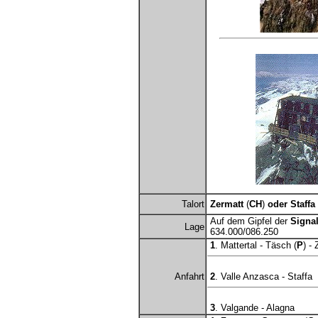
Talort
Zermatt
(
CH
)
oder Staffa
Auf dem Gipfel der
Signa
Lage
634.000/086.250
1
. Mattertal - Täsch (
P
) -
Anfahrt
2
. Valle Anzasca - Staffa
3
. Valgande - Alagna