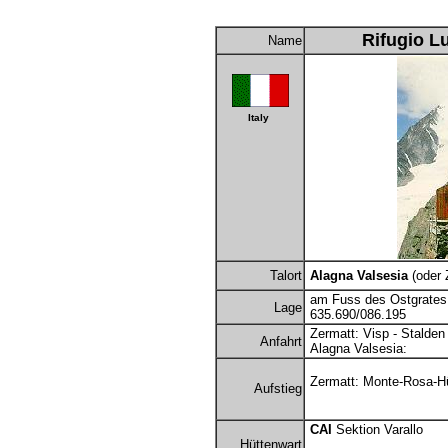
Rifugio L
Name
Italy
Talort
Alagna Valsesia
(oder 
am Fuss des Ostgrates
Lage
635.690/086.195
Zermatt: Visp - Stalden
Anfahrt
Alagna Valsesia:
Zermatt: Monte-Rosa-Hü
Aufstieg
CAI
Sektion Varallo
Hüttenwart