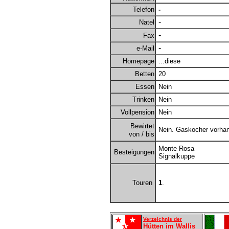
Telefon
-
-
Natel
-
Fax
-
e-Mail
Homepage
...diese
Betten
20
Essen
Nein
Trinken
Nein
Vollpension
Nein
Bewirtet
Nein. Gaskocher vorha
von / bis
Monte Rosa
Besteigungen
Signalkuppe
Touren
1
.
Verzeichnis der
Hütten im Wallis