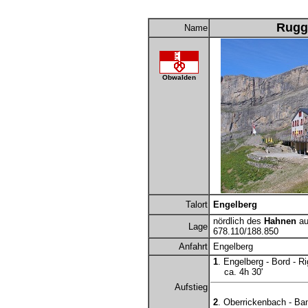
Rugg
Name
Obwalden
Talort
Engelberg
nördlich des
Hahnen
au
Lage
678.110/188.850
Anfahrt
Engelberg
1
. Engelberg - Bord - Ri
ca. 4h 30'
Aufstieg
2
. Oberrickenbach - Ba