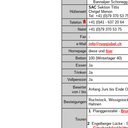
Bannalper Schonegg - R
SAC
Sektion Titlis
Hüttenwirt
Chrigel Menon
Tel: +41 (0)79 370 53 7
+41 (0)41 - 637 20 64
Telefon
Natel
+41 (0)79 370 53 75
-
Fax
e-Mail
info@ruggjubel.ch
Homepage
diese und
hier
Betten
100 (Winterlager 40)
Essen
Ja
Trinken
Ja
Vollpension
Ja
Bewirtet
Anfang Juni bis Ende O
von / bis
Ruchstock, Wissigstoc
Besteigungen
Hahnen
1
. Planggenstafel -
Bru
Touren
2
. Engelberger Lücke - 
Gitschenhörelihütte