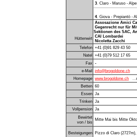
3
. Claro - Maruso - Alp
4
. Giova - Prepiantò - 
Assosazione Amici Ca
Gegenrecht nur für Mi
Sektionen des SAC, Ami
CAI Lombardei
Hüttenwirt
Nicoletta Zacchi
Telefon
+41 (0)91 829 43 50
Natel
+41 (0)79 512 17 65
-
Fax
e-Mail
info@brogoldone.ch
Homepage
www.brogoldone.ch
...u
Betten
60
Essen
Ja
Trinken
Ja
Vollpension
Ja
Bewirtet
Mitte Mai bis Mitte Okt
von / bis
Besteigungen
Pizzo di Claro (2727m),