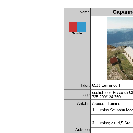
Capann
Name
Tessin
Talort
6533 Lumino, TI
südlich des
Pizzo di C
Lage
725.200/124.750
Anfahrt
Arbedo - Lumino
1
. Lumino Seilbahn Mont
2
. Lumino; ca. 4,5 Std.
Aufstieg