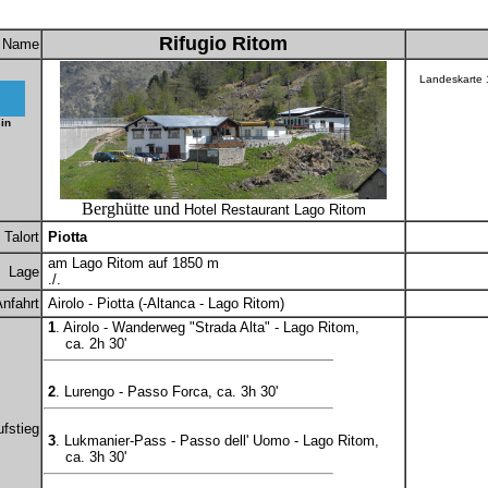
Rifugio Ritom
Name
Landeskarte
in
Berghütte und
Hotel Restaurant Lago Ritom
Talort
Piotta
am Lago Ritom auf 1850 m
Lage
./.
nfahrt
Airolo - Piotta (-Altanca - Lago Ritom)
1
. Airolo - Wanderweg "Strada Alta" - Lago Ritom,
ca. 2h 30'
2
. Lurengo - Passo Forca, ca. 3h 30'
fstieg
3
. Lukmanier-Pass - Passo dell' Uomo - Lago Ritom,
ca. 3h 30'