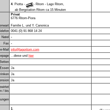
4
. Piotta -
- Ritom - Lago Ritom,
ab Bergstation Ritom ca 15 Minuten
Privat
6776 Ritom-Piora
enwart
Familie L. und Y. Canonica
elefon
0041 (0) 91 868 14 24
-
Natel
-
Fax
e-Mail
info@lagoritom.com
epage
...diese und
hier
Betten
Essen
Ja
rinken
Ja
ension
Ja
ewirtet
 / bis
gungen
1
.