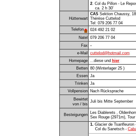
2
. Col du Pillon - Le Rep
ca. 2 h 30'
CAS
Sektion Chaussy, 18
Hüttenwart
Thérèse Cuttelod
Tel: 079 206 77 04
Telefon
024 492 21 02
Natel
079 206 77 04
-
Fax
e-Mail
cuttelod@hotmail.com
Homepage
...diese und
hier
Betten
80 (Winterlager 25 )
Essen
Ja
Trinken
Ja
Vollpension
Nach Rücksprache
Bewirtet
Juli bis Mitte September
von / bis
Les Diablerets , Oldenhor
Besteigungen
Sex Rouge (2971m), Tour 
1.
Glacier de Tsanfleuron 
Col du Sanetsch -
Cab