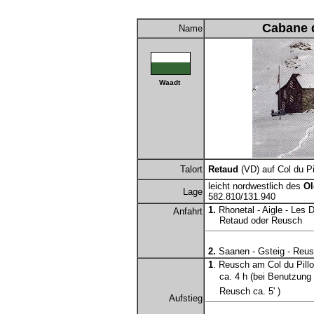
Cabane d
Name
Waadt
Talort
Retaud
(VD) auf Col du Pi
leicht nordwestlich des
Ol
Lage
582.810/131.940
1.
Rhonetal - Aigle - Les Di
Anfahrt
Retaud oder Reusch
2.
Saanen - Gsteig - Reus
1
. Reusch am Col du Pill
ca. 4 h (bei Benutzung
Reusch ca. 5' )
Aufstieg