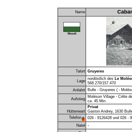
Caban
Name
Waadt
Talort
Gruyeres
nordöstlich des
Le Molés
Lage
568.270/157.470
Bulle - Gruyeres ( - Molés
Anfahrt
Moléson Village - Crête de 
Aufstieg
ca. 45 Min.
Privat
Hüttenwart
Gaston Andrey, 1630 Bulle
Telefon
026 - 9126428 und 026 - 
-
Natel