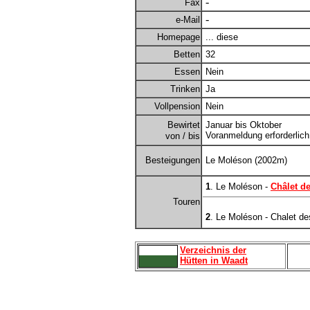
-
Fax
-
e-Mail
Homepage
... diese
Betten
32
Essen
Nein
Trinken
Ja
Vollpension
Nein
Bewirtet
Januar bis Oktober
Voranmeldung erforderlich
von / bis
Besteigungen
Le Moléson (2002m)
1
. Le Moléson -
Châlet de
Touren
2
. Le Moléson - Chalet d
Verzeichnis der
Hütten in Waadt