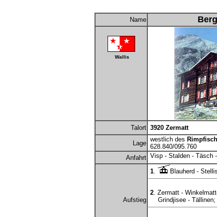
Berg
Name
Wallis
Talort
3920 Zermatt
westlich des
Rimpfisc
Lage
628.840/095.760
Visp - Stalden - Täsch 
Anfahrt
1
.
Blauherd - Stelli
2
. Zermatt - Winkelmatt
Aufstieg
Grindjisee - Tällinen; 