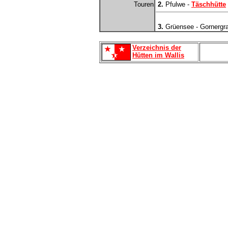
Touren
2.
Pfulwe -
Täschhütte
3.
Grüensee - Gornergra
Verzeichnis der
Hütten im Wallis