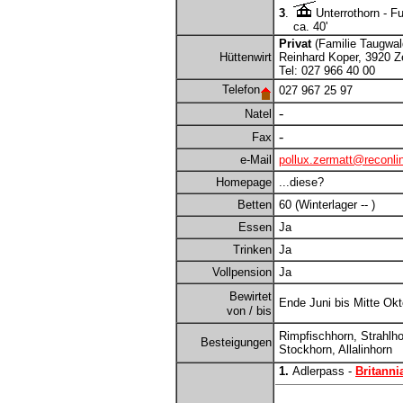
3
.
Unterrothorn - Fu
ca. 40'
Privat
(Familie Taugwal
Hüttenwirt
Reinhard Koper, 3920 Z
Tel: 027 966 40 00
Telefon
027 967 25 97
-
Natel
-
Fax
e-Mail
pollux.zermatt@reconli
Homepage
...diese?
Betten
60 (Winterlager -- )
Essen
Ja
Trinken
Ja
Vollpension
Ja
Bewirtet
Ende Juni bis Mitte Okt
von / bis
Rimpfischhorn, Strahlho
Besteigungen
Stockhorn, Allalinhorn
1.
Adlerpass -
Britanni