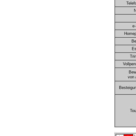
Telef
N
e-
Homep
Be
E
Tri
Vollpen
Bewi
von /
Besteigu
To