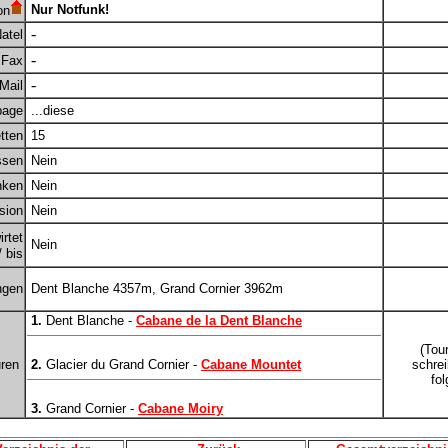
Nur Notfunk!
on
-
atel
-
Fax
-
Mail
age
...diese
tten
15
ssen
Nein
nken
Nein
sion
Nein
rtet
Nein
 bis
ngen
Dent Blanche 4357m, Grand Cornier 3962m
1.
Dent Blanche -
Cabane de la Dent Blanche
(Tou
uren
2.
Glacier du Grand Cornier -
Cabane Mountet
schre
fol
3.
Grand Cornier -
Cabane Moiry