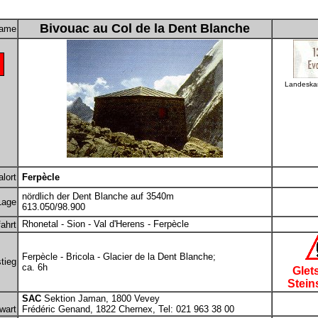
Bivouac au Col de la Dent Blanche
ame
Landeskar
lort
Ferpècle
nördlich der Dent Blanche auf 3540m
Lage
613.050/98.900
Rhonetal - Sion - Val d'Herens - Ferpècle
ahrt
Ferpècle - Bricola - Glacier de la Dent Blanche;
tieg
ca. 6h
Glet
Stein
SAC
Sektion Jaman, 1800 Vevey
wart
Frédéric Genand, 1822 Chernex, Tel: 021 963 38 00