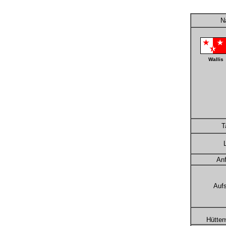
N
Wallis
Ta
Anf
Aufs
Hütten