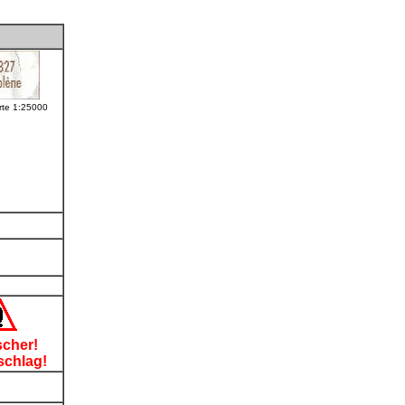
te 1:25000
scher!
schlag!