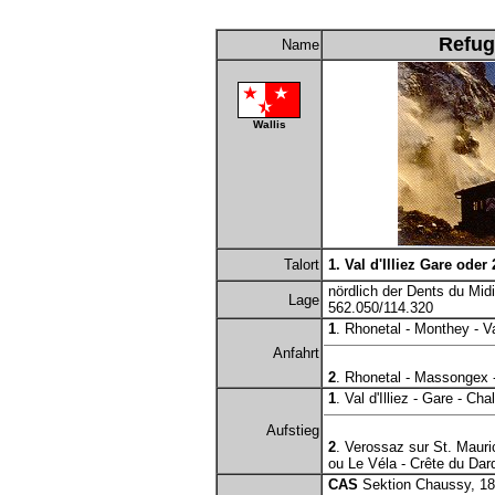
Refug
Name
Wallis
Talort
1. Val d'Illiez Gare oder
nördlich der Dents du Mid
Lage
562.050/114.320
1
. Rhonetal - Monthey - Val
Anfahrt
2
. Rhonetal - Massongex 
1
. Val d'Illiez - Gare - Ch
Aufstieg
2
. Verossaz sur St. Mauri
ou Le Véla - Crête du Dard
CAS
Sektion Chaussy, 18