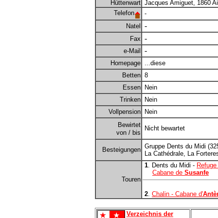
Hüttenwart
Jacques Amiguet, 1860 Aig
Telefon
-
-
Natel
-
Fax
-
e-Mail
Homepage
...diese
Betten
8
Essen
Nein
Trinken
Nein
Vollpension
Nein
Bewirtet
Nicht bewartet
von / bis
Gruppe Dents du Midi (325
Besteigungen
La Cathédrale, La Forteres
1
. Dents du Midi -
Refuge
Cabane de
Susanfe
Touren
2
.
Chalin - Cabane d'
Ant
Verzeichnis der