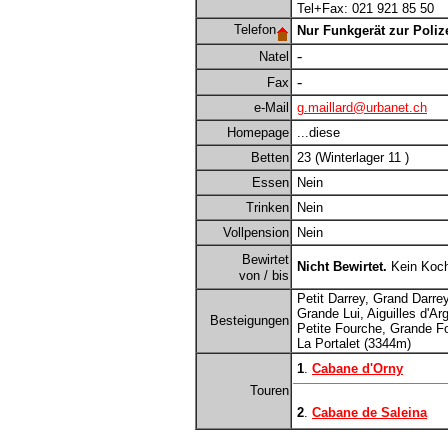
Tel+Fax: 021 921 85 50
Telefon
Nur Funkgerät zur Poliz
-
Natel
-
Fax
e-Mail
g.maillard@urbanet.ch
Homepage
...diese
Betten
23 (Winterlager 11 )
Essen
Nein
Trinken
Nein
Vollpension
Nein
Bewirtet
Nicht Bewirtet.
Kein Koch
von / bis
Petit Darrey, Grand Darre
Grande Lui, Aiguilles d'Ar
Besteigungen
Petite Fourche, Grande F
La Portalet (3344m)
1
.
Cabane d'Orny
Touren
2
.
Cabane de Saleina