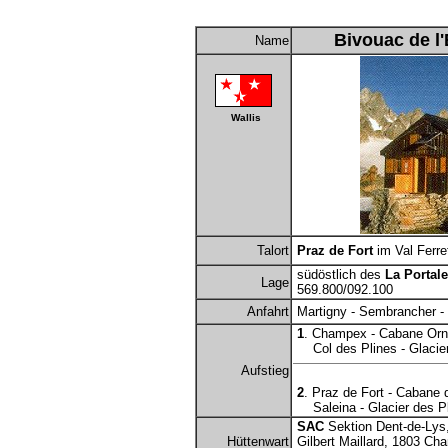
Bivouac de l
Name
Wallis
Talort
Praz de Fort
im Val Ferre
südöstlich des
La Portale
Lage
569.800/092.100
Anfahrt
Martigny - Sembrancher - 
1
. Champex - Cabane Orny
Col des Plines - Glacier 
Aufstieg
2
. Praz de Fort - Cabane 
Saleina - Glacier des Pli
SAC
Sektion Dent-de-Lys
Hüttenwart
Gilbert Maillard, 1803 Ch