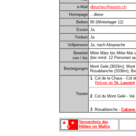
e-Mail
dbruchez@axiom.ch
Homepage
...diese
Betten
80 (Winterlager 12)
Essen
Ja
Trinken
Ja
Vollpension
Ja, nach Absprache
Bewirtet
Mitte März bis Mitte Mai u
(bei mind. 12 Personen au
von / bis
Mont Gelè (3033m), Mont 
Besteigungen
Rosablanche (3336m), Be
1
. Col de la Chaux - Col d
Refuge de
St. Laurent
Touren
2
. Col du Mont Gelé - Va
3
. Rosablanche -
Cabane 
Verzeichnis der
Hütten im Wallis