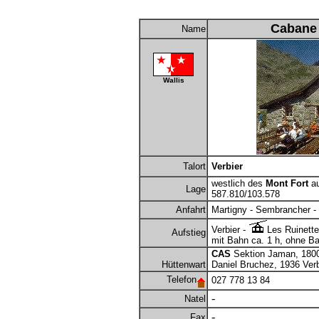
Cabane 
Name
Wallis
Talort
Verbier
westlich des
Mont Fort
au
Lage
587.810/103.578
Anfahrt
Martigny - Sembrancher - 
Verbier -
Les Ruinette
Aufstieg
mit Bahn ca. 1 h, ohne Ba
CAS
Sektion Jaman, 180
Hüttenwart
Daniel Bruchez, 1936 Verbi
Telefon
027 778 13 84
-
Natel
-
Fax