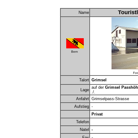
Tourist
Name
Bern
Fot
Talort
Grimsel
auf der
Grimsel Passhöh
Lage
./.
Anfahrt
Grimselpass-Strasse
Aufstieg
-
Privat
Telefon
Natel
-
-
Fax