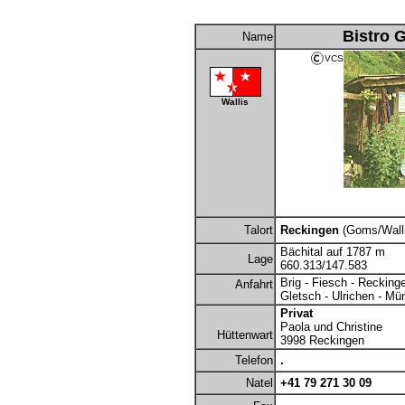
Bistro
G
Name
VCS
Wallis
Talort
Reckingen
(Goms/Wall
Bächital auf 1787 m
Lage
660.313/147.583
Brig - Fiesch - Recking
Anfahrt
Gletsch - Ulrichen - Mü
Privat
Paola und Christine
Hüttenwart
3998 Reckingen
Telefon
.
Natel
+41 79 271 30 09