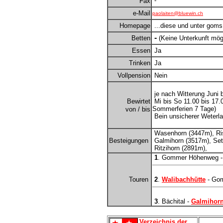
-
Fax
e-Mail
paolaiten@bluewin.ch
Homepage
...diese und unter goms
-
Betten
(Keine Unterkunft mög
Essen
Ja
Trinken
Ja
Vollpension
Nein
je nach Witterung Juni 
Bewirtet
Mi bis So 11.00 bis 17.
Sommerferien 7 Tage)
von / bis
Bein unsicherer Weterla
Wasenhorn (3447m), Ris
Besteigungen
Galmihorn (3517m), Set
Ritzihorn (2891m),
1
. Gommer Höhenweg - 
Touren
2
.
Walibachhütte
- Gom
3
. Bächital -
Galmihorn
Verzeichnis der