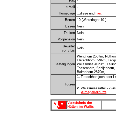
-
Fax
-
e-Mail
Homepage
...diese und
hier
.
Betten
10 (Winterlager 10 )
Essen
Nein
Trinken
Nein
Vollpension
Nein
Bewirtet
Nein
von / bis
Wenghorn 2587m, Rothor
Fletschhorn 3996m, Lagg
Besteigungen
Weissmies 4023m, Tällih
Tossenhorn, Schijenhorn,
Balmahorn 2870m,
1.
Fletschhornjoch oder L
Touren
2.
Weissmiessattel - Zwi
Almagellerhütte
Verzeichnis der
Hütten im Wallis