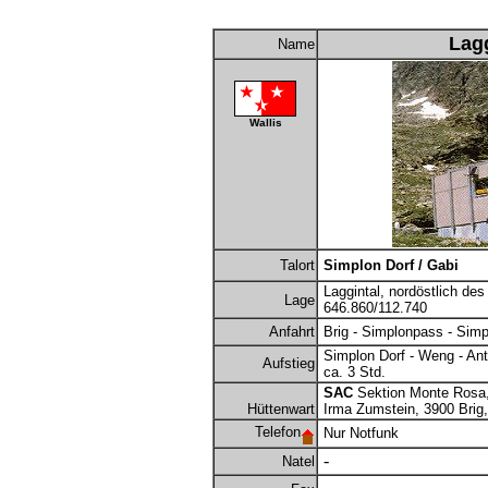
Lag
Name
Wallis
Talort
Simplon Dorf / Gabi
Laggintal, nordöstlich de
Lage
646.860/112.740
Anfahrt
Brig - Simplonpass - Simp
Simplon Dorf - Weng - Ant
Aufstieg
ca. 3 Std.
SAC
Sektion Monte Rosa,
Hüttenwart
Irma Zumstein, 3900 Brig,
Telefon
Nur Notfunk
-
Natel