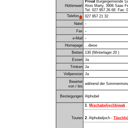
Privat
Burgergemeinde S
Hüttenwart
Alois Marty, 3906 Saas F
Tel: 027 957 26 68 Fax: 
Telefon
027 957 21 32
-
Natel
-
Fax
-
e-Mail
Homepage
...diese
Betten
130 (Winterlager 20 )
Essen
Ja
Trinken
Ja
Vollpension
Ja
Bewirtet
während der Sommermonat
von / bis
Besteigungen
Alphubel
1
.
Mischabeljochbiwak
Touren
2
. Alphubeljoch -
Täschhü