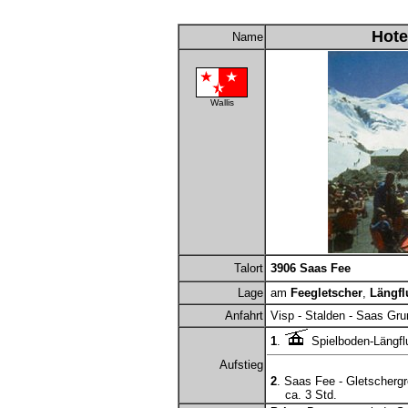
Hote
Name
Wallis
Talort
3906 Saas Fee
Lage
am
Feegletscher
,
Längfl
Anfahrt
Visp - Stalden - Saas Gru
1
.
Spielboden-Längfl
Aufstieg
2
. Saas Fee - Gletschergr
ca. 3 Std.