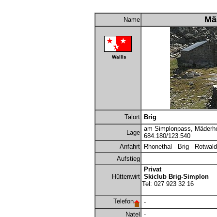
Mä
Name
Wallis
Talort
Brig
am Simplonpass, Mäderho
Lage
684.180/123.540
Anfahrt
Rhonethal - Brig - Rotwal
Aufstieg
Privat
Hüttenwirt
Skiclub Brig-Simplon
Tel: 027 923 32 16
Telefon
-
Natel
-