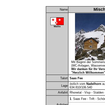
Misch
Name
Wallis
Mit Beginn der Sommersa
(WC-Anlagen, Wasserver
Wir danken für Ihr Ver
"Herzlich Willkommen"
Talort
Saas Fee
östlich vom
Nadelhorn
au
Lage
634.810/106.540
Anfahrt
Rhonetal - Visp - Stalden
1
. Saas Fee - Trift - Schö
Aufstieg