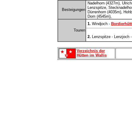
Nadelhorn (4327m), Ulrich
Lenzspitze, Stecknadelho
Besteigungen
Dürrenhorn (4035m), Hohb
Dom (4545m),
1.
Windjoch -
Bordierhütt
Touren
2.
Lenzspitze - Lenzjoch -
Verzeichnis der
Hütten im Wallis