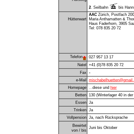
2
. Seilbahn
bis Hanni
AAC
Zürich, Postfach 200
Hüttenwart
Maria Anthamatten & Tho
Haus Faderhorn, 3905 Saa
Tel: 078 835 20 72
Tel. wenn Hütte geschlos
und
Thomas Schnabl, Siedlun
A-6580 St. Anton am Aarl
Tel. wenn Hütte geschlos
Telefon
027 957 13 17
Natel
+41 (0)78 835 20 72
-
Fax
e-Mail
mischabelhuetten@gmail
Homepage
...diese und
hier
Betten
130 (Winterlager 40 in der 
Essen
Ja
Trinken
Ja
Vollpension
Ja, nach Rücksprache
Bewirtet
Juni bis Oktober
von / bis