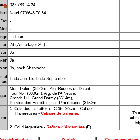
on
027 783 24 24
atel
Natel 079/648.70 34
-
Fax
-
Mail
age
...diese
tten
28 (Winterlager 20 )
ssen
Ja
nken
Ja
sion
Ja, nach Absprache
rtet
Ende Juni bis Ende September
 bis
Mont Dolent (3820m), Aig. Rouges du Dulent,
Tour Noir (3836m), Aig. de l'A Neuve,
ngen
Grande Lui, Grand Darrey (3514m),
Pointes des Essettes, Les Planereuses (3150m),
1
. Cols des Essettes et Crête Sèche - Col des
(Tou
Planereuses -
Cabane de Saleinaz
uren
schre
fol
2
. Col d'Argentière -
Refuge d'Argentière
(
F
)
Verzeichnis der
Zurück
Gesamtverzeichni