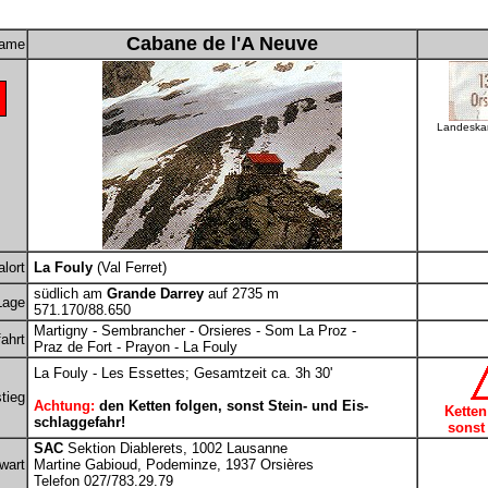
Cabane de l'A Neuve
ame
Landeskar
lort
La Fouly
(Val Ferret)
südlich am
Grande Darrey
auf 2735 m
Lage
571.170/88.650
Martigny - Sembrancher - Orsieres - Som La Proz -
ahrt
Praz de Fort - Prayon - La Fouly
La Fouly - Les Essettes; Gesamtzeit ca. 3h 30'
tieg
Achtung:
den Ketten folgen, sonst Stein- und Eis-
Ketten
schlaggefahr!
sonst 
SAC
Sektion Diablerets, 1002 Lausanne
wart
Martine Gabioud, Podeminze, 1937 Orsières
Telefon 027/783.29.79