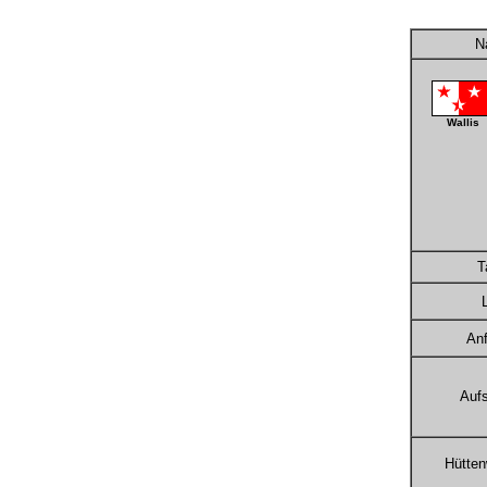
N
Wallis
Ta
Anf
Aufs
Hütten