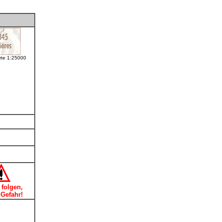
te 1:25000
 folgen,
Gefahr!