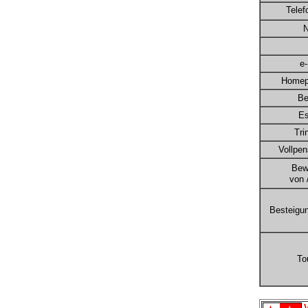
Telef
N
e-
Homep
Be
E
Tri
Vollpen
Bewi
von /
Besteigu
To