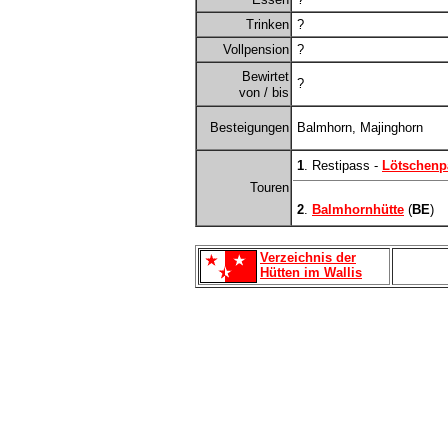
Trinken
?
Vollpension
?
Bewirtet
?
von / bis
Besteigungen
Balmhorn, Majinghorn
1
. Restipass -
Lötschenp
Touren
2
.
Balmhornhütte
(
BE
)
Verzeichnis der
Hütten im Wallis