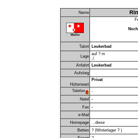
Rin
Name
Fo
Noch
Wallis
Talort
Leukerbad
auf ? m
Lage
./.
Anfahrt
Leukerbad
Aufstieg
Privat
Hüttenwart
Telefon
-
-
Natel
-
Fax
e-Mail
Homepage
...diese
Betten
? (Winterlager ? )
Essen
?