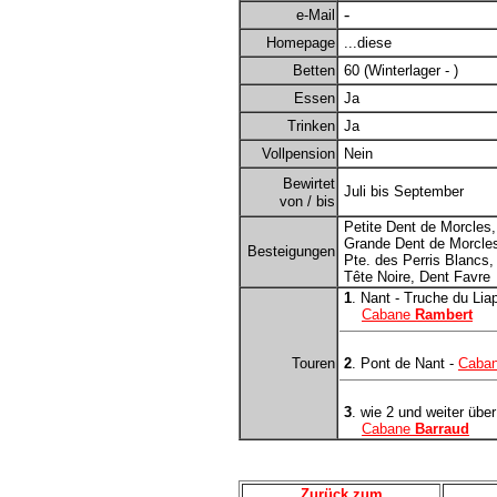
-
e-Mail
Homepage
...diese
Betten
60 (Winterlager - )
Essen
Ja
Trinken
Ja
Vollpension
Nein
Bewirtet
Juli bis September
von / bis
Petite Dent de Morcles,
Grande Dent de Morcles
Besteigungen
Pte. des Perris Blancs,
Tête Noire, Dent Favre
1
. Nant - Truche du Lia
Cabane
Rambert
Touren
2
. Pont de Nant -
Caba
3
. wie 2 und weiter übe
Cabane
Barraud
Zurück zum