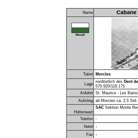
Cabane 
Name
Waadt
Talort
Morcles
nordöstlich des
Dent d
Lage
570.920/118.175
Anfahrt
St. Maurice - Les Bains
Aufstieg
ab Morcles ca. 2,5 Std.
SAC
Sektion Monte Ro
Hüttenwart
Telefon
-
-
Natel
-
Fax