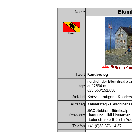
Blüml
Name
Bern
Foto:
Talort
Kandersteg
nördlich der
Blümlisalp
a
Lage
auf 2834 m
625.560/151.030
Anfahrt
Spiez - Frutigen - Kanders
Aufstieg
Kandersteg - Oeschinensee
SAC
Sektion Blümlisalp
Hüttenwart
Hans und Hildi Hostettler,
Bodenstrasse 9, 3715 Ade
Telefon
+41 (0)33 676 14 37