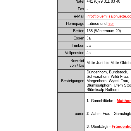
Natel
+41 (0)79 311 83 40
-
Fax
e-Mail
info@bluemlisalphuette.c
Homepage
...diese und
hier
Betten
138 (Winterraum 20)
Essen
Ja
Trinken
Ja
Vollpension
Ja
Bewirtet
Mitte Juni bis Mitte Oktob
von / bis
Dündenhorn, Bundstock,
Schwarzhorn, Wildi Frau,
Besteigungen
Morgenhorn, Wyssi Frau,
Blümlisalphorn, Ufem Sto
Blümlisalp-Rothorn
1
. Gamchilücke -
Mutthor
Touren
2
. Zahmi Frau - Gamchigl
3
. Oberbärgli -
Fründenhü