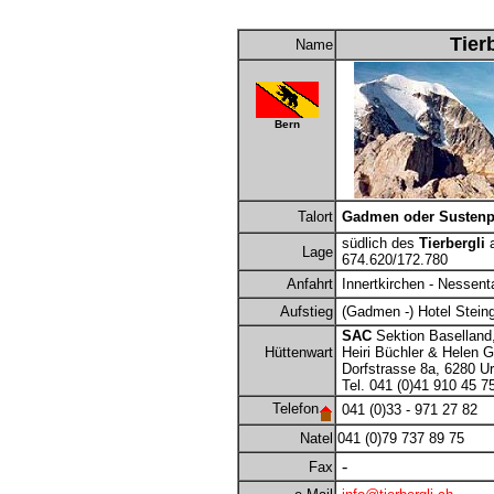
Tier
Name
Bern
Talort
Gadmen oder Sustenp
südlich des
Tierbergli
a
Lage
674.620/172.780
Anfahrt
Innertkirchen - Nessent
Aufstieg
(Gadmen -) Hotel Steing
SAC
Sektion Baselland,
Hüttenwart
Heiri Büchler & Helen Ga
Dorfstrasse 8a, 6280 Ur
Tel. 041 (0)41 910 45 7
Telefon
041 (0)33 - 971 27 82
Natel
041 (0)79 737 89 75
-
Fax