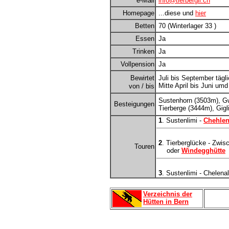
e-Mail
info@tierbergli.ch
Homepage
...diese und
hier
Betten
70 (Winterlager 33 )
Essen
Ja
Trinken
Ja
Vollpension
Ja
Bewirtet
Juli bis September tägli
Mitte April bis Juni um
von / bis
Sustenhorn (3503m), G
Besteigungen
Tierberge (3444m), Gigl
1
. Sustenlimi -
Chehlen
2
. Tierberglücke - Zwis
Touren
oder
Windegghütte
3
. Sustenlimi - Chelena
Verzeichnis der
Hütten in Bern