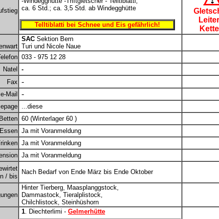
-Windegghütte -Triftgletscher - Telltiblatti;
ca. 6 Std.; ca. 3,5 Std. ab Windegghütte
fstieg
Gletsc
Leite
Telltiblatti bei Schnee und Eis gefährlich!
Kette
SAC
Sektion Bern
enwart
Turi und Nicole Naue
elefon
033 - 975 12 28
Natel
-
-
Fax
-
e-Mail
epage
...diese
Betten
60 (Winterlager 60 )
Essen
Ja mit Voranmeldung
rinken
Ja mit Voranmeldung
ension
Ja mit Voranmeldung
ewirtet
Nach Bedarf von Ende März bis Ende Oktober
 / bis
Hinter Tierberg, Maasplanggstock,
gungen
Dammastock, Tieralplistock,
Chilchlistock, Steinhüshorn
1
. Diechterlimi -
Gelmerhütte