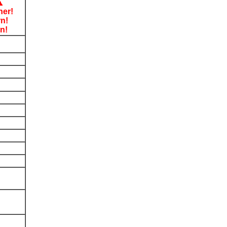
her!
rn!
n!