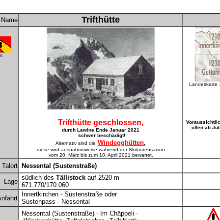
Trifthütte
Name
n
Landeskarte
Trifthütte geschlossen,
Voraussichtli
offen ab Jul
durch Lawine Ende Januar 2021
schwer beschädigt!
Windegghütten
,
Alternativ sind die
diese wird ausnahmsweise während der Skitourensaison
vom 20. März bis zum 18. April 2021 bewartet.
Talort
Nessental (Sustenstraße)
südlich des
Tällistock
auf 2520 m
Lage
671.770/170.060
Innertkirchen - Sustenstraße oder
nfahrt
Sustenpass - Nessental
Nessental (Sustenstraße) - Im Chäppeli -