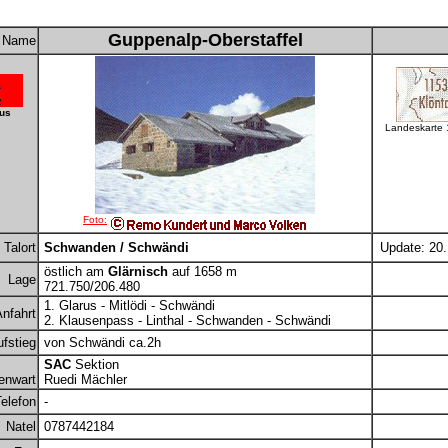
Guppenalp-Oberstaffel
Name
us
Landeskarte
Foto:
Talort
Schwanden / Schwändi
Update: 20.
östlich am
Glärnisch
auf 1658 m
Lage
721.750/206.480
1. Glarus - Mitlödi - Schwändi
nfahrt
2. Klausenpass - Linthal - Schwanden - Schwändi
fstieg
von Schwändi ca.2h
SAC
Sektion
enwart
Ruedi Mächler
elefon
-
Natel
0787442184