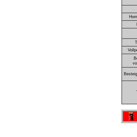
Hom
T
Vollp
B
von
Bestei