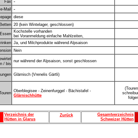
-
Fax
-
e-Mail
epage
diese
Betten
20 (kein Wintelager, geschlossen)
Kochstelle vorhanden
Essen
bei Voranmeldung einfache Mahlzeiten,
rinken
Ja, und Milchprodukte während Alpsaison
ension
Nein
ewirtet
nur während der Alpsaison, sonst geschlossen
 / bis
gungen
Glärnisch (Vrenelis Gärtli)
(Touren
Oberblegisee - Zeinenfurggel - Bächistafel -
Touren
schreibu
Glärnischhütte
folge
Verzeichnis der
Gesamtverzeichnis
Zurück
Hütten in Glarus
Schweizer Hütten