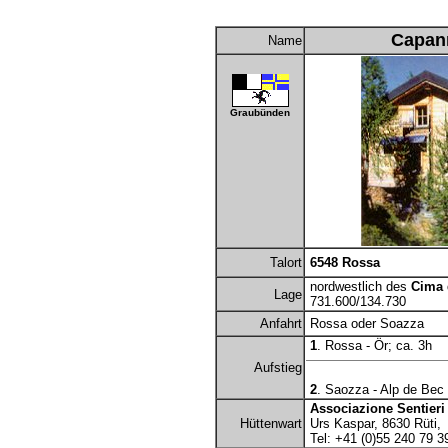
Capann
Name
Graubünden
Talort
6548 Rossa
nordwestlich des
Cima
Lage
731.600/134.730
Anfahrt
Rossa oder Soazza
1
. Rossa - Ör; ca. 3h
Aufstieg
2
. Saozza - Alp de Bec 
Associazione Sentieri
Hüttenwart
Urs Kaspar, 8630 Rüti,
Tel: +41 (0)55 240 79 3