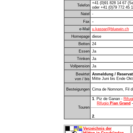
+41 (0)91 828 14 67 (Se
Telefon
oder +41 (0)79 772 45 
Natel
-
-
Fax
e-Mail
u.kaspar@bluewin.ch
Homepage
diese
Betten
24
Essen
Ja
Trinken
Ja
Vollpension
Ja
Bewirtet
Anmeldung / Reservat
Mitte Juni bis Ende Okt
von / bis
Besteigungen
Cima de Nomnom, Fil d
1
. Piz de Ganan -
Rifug
Rifugio
Pian Grand
-
Touren
2
.
Verzeichnis der
Hütten in Graubünden