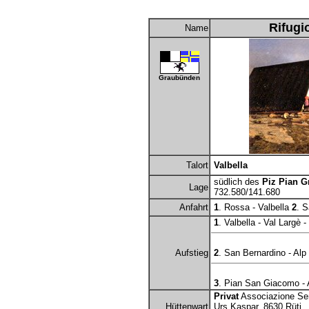
Rifugi
Name
Graubünden
Talort
Valbella
südlich des
Piz Pian G
Lage
732.580/141.680
Anfahrt
1
. Rossa - Valbella
2
. 
1
. Valbella - Val Largè -
Aufstieg
2
. San Bernardino - Alp
3
. Pian San Giacomo - A
Privat
Associazione Sen
Hüttenwart
Urs Kaspar, 8630 Rüti