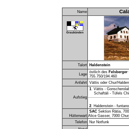
Cal
Name
Graubünden
Talort
Haldenstein
östlich des
Felsberger
Lage
755.750/194.460
Anfahrt
Vättis oder Chur/Halden
1
. Vättis - Gonscherola
Schaftäli - Tüfels Chil
Aufstieg
2
. Haldenstein - funtano
SAC
Sektion Rätia, 70
Hüttenwart
Alice Gasser, 7000 Chur,
Telefon
Nur Notfunk
-