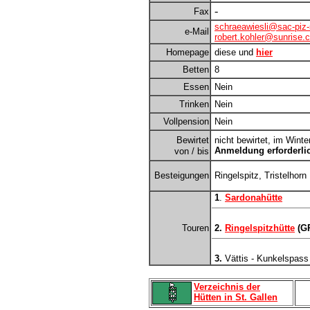
-
Fax
schraeawiesli@sac-piz-
e-Mail
robert.kohler@sunrise.
Homepage
diese und
hier
Betten
8
Essen
Nein
Trinken
Nein
Vollpension
Nein
Bewirtet
nicht bewirtet, im Wint
Anmeldung erforderli
von / bis
Besteigungen
Ringelspitz, Tristelhorn
1
.
Sardonahütte
Touren
2.
Ringelspitzhütte
(G
3.
Vättis - Kunkelspass
Verzeichnis der
Hütten in St. Gallen