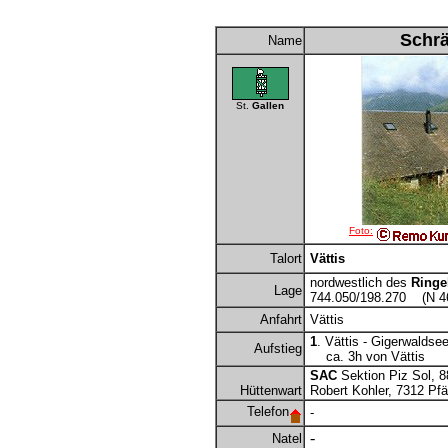
Schrä
Name
St.
Gallen
Foto:
Talort
Vättis
nordwestlich des
Ringe
Lage
744.050/198.270 (N 46°
Anfahrt
Vättis
1
. Vättis - Gigerwaldsee
Aufstieg
ca. 3h von Vättis
SAC
Sektion Piz Sol, 
Hüttenwart
Robert Kohler, 7312 Pfäf
Telefon
-
-
Natel