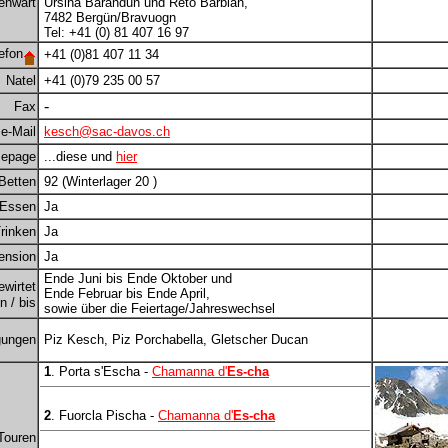
enwart
Ursina Barandun und Reto Barblan,
7482 Bergün/Bravuogn
Tel: +41 (0) 81 407 16 97
efon
+41 (0)81 407 11 34
Natel
+41 (0)79 235 00 57
-
Fax
e-Mail
kesch@sac-davos.ch
epage
...diese und
hier
Betten
92 (Winterlager 20 )
Essen
Ja
rinken
Ja
ension
Ja
Ende Juni bis Ende Oktober und
ewirtet
Ende Februar bis Ende April,
 / bis
sowie über die Feiertage/Jahreswechsel
gungen
Piz Kesch, Piz Porchabella, Gletscher Ducan
1
. Porta s'Escha -
Chamanna d'
Es-cha
2
. Fuorcla Pischa -
Chamanna d'
Es-cha
Touren