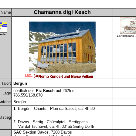
Chamanna digl Kesch
Name
nden
Landeskarte
Foto:
Talort
Bergün
nördlich des
Piz Kesch
auf 2625 m
Lage
786.550/168.870
nfahrt
Bergün
1
. Bergün - Chants - Plan da Salect; ca. 4h 30'
fstieg
2
. Davos - Sertig - Chüealptal - Sertigpass -
Val dal Tschüvel; ca. 4h 30' ab Sertig Dörfli
SAC
Sektion Davos, 7260 Davos