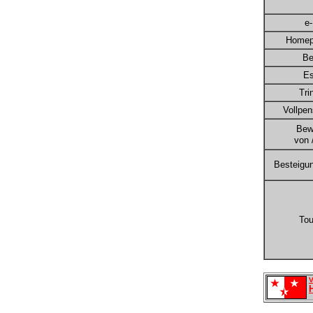
e-
Homep
Be
E
Tri
Vollpen
Bewi
von /
Besteigu
To
V