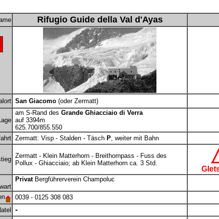
Rifugio Guide della Val d'Ayas
ame
lort
San Giacomo
(oder Zermatt)
am S-Rand des
Grande Ghiacciaio di Verra
Lage
auf 3394m
625.700/855.550
ahrt
Zermatt: Visp - Stalden - Täsch
P
, weiter mit Bahn
Zermatt - Klein Matterhorn - Breithornpass - Fuss des
tieg
Pollux - Ghiacciaio; ab Klein Matterhorn ca. 3 Std.
Glet
Privat
Bergführerverein Champoluc
wart
on
0039 - 0125 308 083
-
atel