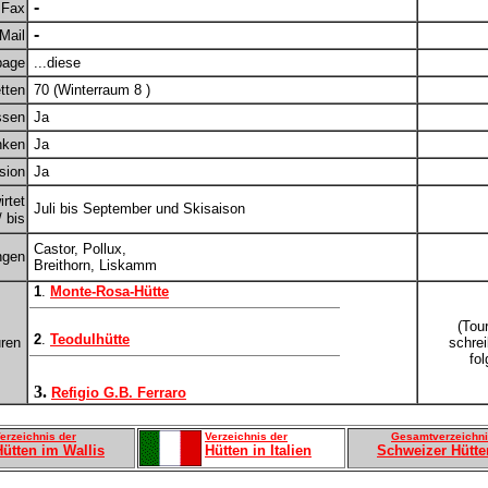
-
Fax
-
Mail
age
...diese
tten
70 (Winterraum 8 )
ssen
Ja
nken
Ja
sion
Ja
rtet
Juli bis September und Skisaison
 bis
Castor, Pollux,
ngen
Breithorn, Liskamm
1
.
Monte-Rosa-Hütte
(Tou
2
.
Teodulhütte
uren
schre
fol
3.
Refigio G.B. Ferraro
erzeichnis der
Verzeichnis der
Gesamtverzeichn
Hütten im Wallis
Hütten in Italien
Schweizer Hütte