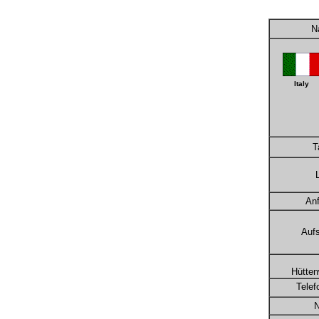
N
Italy
Ta
Anf
Aufs
Hütten
Telef
N