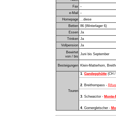
-
Fax
-
e-Mail
Homepage
...diese
Betten
86 (Winterlager 6)
Essen
Ja
Trinken
Ja
Vollpension
Ja
Bewirtet
Juni bis September
von / bis
Besteigungen
Klein-Matterhorn, Breith
1
.
Gandegghütte
(CH 
2
. Breithornpass -
Rifu
Touren
3
. Schwarztor -
Monte-
4
. Gornergletscher -
Mo