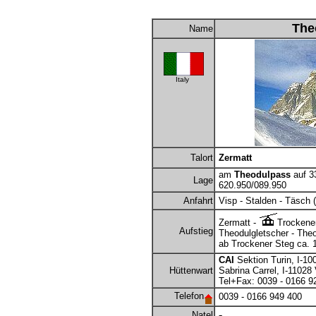
The
Name
Italy
Talort
Zermatt
am
Theodulpass
auf 3
Lage
620.950/089.950
Anfahrt
Visp - Stalden - Täsch (
Zermatt -
Trockener
Aufstieg
Theodulgletscher - The
ab Trockener Steg ca. 1
CAI
Sektion Turin, I-10
Hüttenwart
Sabrina Carrel, I-11028
Tel+Fax: 0039 - 0166 9
Telefon
0039 - 0166 949 400
-
Natel