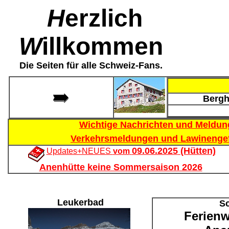
H
erzlich
W
illkommen
Die Seiten für alle Schweiz-Fans.
Bergh
Wichtige Nachrichten und Meldung
Verkehrsmeldungen und Lawinenge
09.06.2025
(Hütten)
Updates+NEUES
vom
Anenhütte keine Sommersaison 2026
Leukerbad
S
Ferien