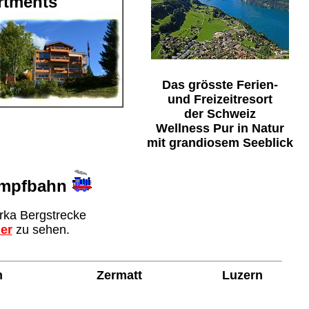
tments
Das grösste Ferien-
und Freizeitresort
der Schweiz
Wellness Pur in Natur
mit grandiosem Seeblick
ampfbahn
rka Bergstrecke
ier
zu sehen.
n
Zermatt
Luzern