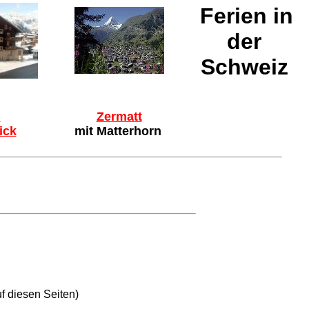
Ferien in
der
Schweiz
l
Zermatt
ick
mit Matterhorn
f diesen Seiten)