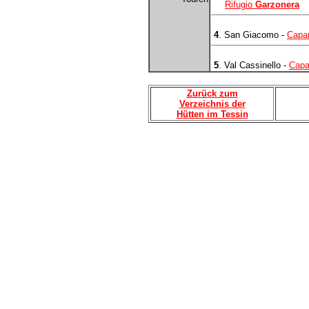
Rifugio
Garzonera
4
. San Giacomo -
Capa
5
. Val Cassinello -
Cap
Zurück zum
Verzeichnis der
Hütten im Tessin