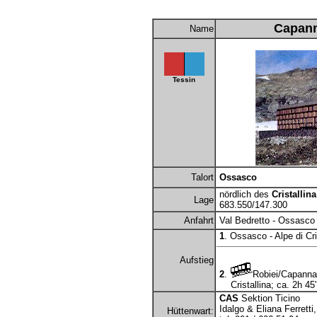
Capann
Name
Tessin
Talort
Ossasco
nördlich des
Cristallina
Lage
683.550/147.300
Anfahrt
Val Bedretto - Ossasco
1
. Ossasco - Alpe di Cri
Aufstieg
2
.
Robiei/Capanna
Cristallina; ca. 2h 45'
CAS
Sektion Ticino
Idalgo & Eliana Ferretti
Hüttenwart: