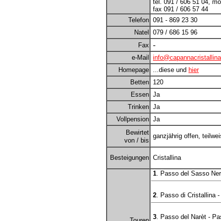
tel. 091 / 606 51 04, mo
fax 091 / 606 57 44
Telefon
091 - 869 23 30
Natel
079 / 686 15 96
-
Fax
e-Mail
info@capannacristallina
Homepage
...diese und
hier
Betten
120
Essen
Ja
Trinken
Ja
Vollpension
Ja
Bewirtet
ganzjährig offen, teilwe
von / bis
Besteigungen
Cristallina
1
. Passo del Sasso Ne
2
. Passo di Cristallina 
3
. Passo del Narèt - Pa
Touren