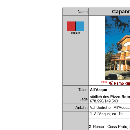
Capann
Name
Tessin
Foto:
Talort
All'Acqua
südlich des
Pizzo Rot
Lage
678.990/149.540
Anfahrt
Val Bedretto - All'Acqua
1
. All'Acqua; ca. 1h
2
. Ronco - Cioss Prato; 