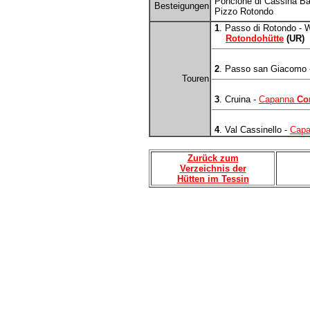
Poncione di Cassina Ba
Besteigungen
Pizzo Rotondo
1
. Passo di Rotondo - 
Rotondohütte
(UR)
2
. Passo san Giacomo - 
Touren
3
. Cruina -
Capanna
Co
4
. Val Cassinello -
Cap
Zurück zum
Verzeichnis der
Hütten im Tessin