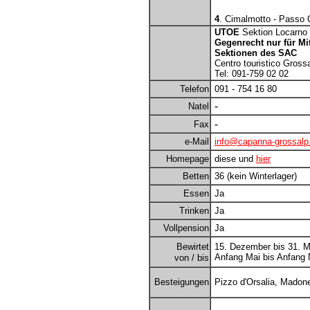
4
. Cimalmotto - Passo Q
UTOE
Sektion Locarno
Gegenrecht nur für Mit
Sektionen des SAC
Centro touristico Gross
Tel: 091-759 02 02
Telefon
091 - 754 16 80
-
Natel
-
Fax
e-Mail
info@capanna-grossalp
Homepage
diese und
hier
Betten
36 (kein Winterlager)
Essen
Ja
Trinken
Ja
Vollpension
Ja
Bewirtet
15. Dezember bis 31. M
Anfang Mai bis Anfang
von / bis
Besteigungen
Pizzo d'Orsalia, Madone