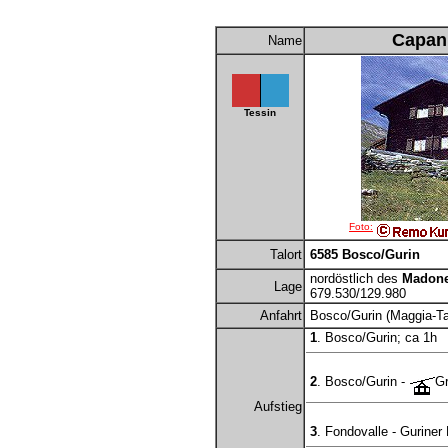
Capan
Name
Tessin
Foto:
Talort
6585 Bosco/Gurin
nordöstlich des
Madone
Lage
679.530/129.980
Anfahrt
Bosco/Gurin (Maggia-Ta
1
. Bosco/Gurin; ca 1h
2
. Bosco/Gurin -
Gr
Aufstieg
3
. Fondovalle - Guriner 