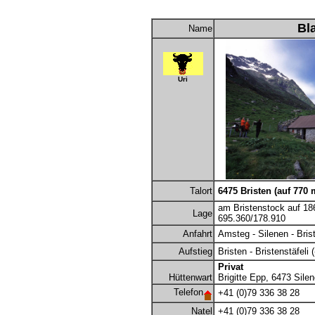
Bl
Name
Uri
Talort
6475 Bristen (auf 770 
am Bristenstock auf 1
Lage
695.360/178.910
Anfahrt
Amsteg - Silenen - Bris
Aufstieg
Bristen - Bristenstäfeli (
Privat
Hüttenwart
Brigitte Epp, 6473 Silen
Telefon
+41 (0)79 336 38 28
Natel
+41 (0)79 336 38 28