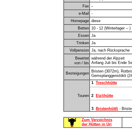
-
Fax
e-Mail
-
Homepage
diese
Betten
10 - 12 (Winterlager -- )
Essen
Ja
Trinken
Ja
Vollpension
Ja, nach Rücksprache
Bewirtet
während der Alpzeit
Anfang Juli bis Ende S
von / bis
Bristen (3072m), Rotbri
Besteigungen
Gemsplanggenstökli (2
1
.
Treschhütte
Touren
2
.
Etzlihütte
3
.
Bristenhüttli
- Briste
Zum Verzeichnis
der Hütten in Uri