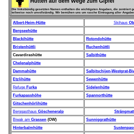
Hütten auf dem Wege
zum Gipfel
Die linksbündig gesetzten Namen enthalten die wichtigsten Angaben, die zentriert 
teilweise noch unvollständig. Wir bemühen uns um rasche Eintragung aller Angaben
Albert-Heim-Hütte
Skihaus
Obe
Bergseehütte
Blackihütte
Rotondohütte
Bristenhüttli
Ruchenhüttli
Cavardirashütte
Salbithütte
Chelenalphütte
Dammahütte
Salbitschijen-Westgrat-B
Etzlihütte
Sewenhütte
Refuge
Furka
Sidelenhütte
Furkapasshöhe
Spannorthütte
Gitschenhörlihütte
Berggasthaus
Göscheneralp
Strängmatt
Biwak am
Grassen
(OW)
Sunniggrathütte
Hinterbalmhütte
Sustenpas