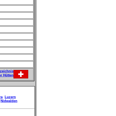
zeichnis
r Hütten
ra
Luzern
Nidwalden