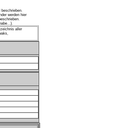
d beschrieben.
nder werden hier
beschrieben.
habe...).
eichnis aller
waks,