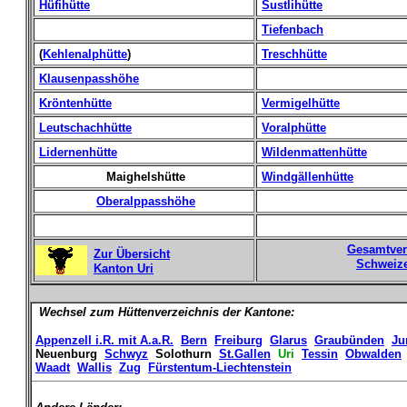
Hüfihütte
Sustlihütte
Tiefenbach
(
Kehlenalphütte
)
Treschhütte
Klausenpasshöhe
Kröntenhütte
Vermigelhütte
Leutschachhütte
Voralphütte
Lidernenhütte
Wildenmattenhütte
Maighelshütte
Windgällenhütte
Oberalppasshöhe
Gesamtver
Zur Übersicht
Schweize
Kanton Uri
Wechsel zum Hüttenverzeichnis der Kantone:
Appenzell i.R. mit A.a.R.
Bern
Freiburg
Glarus
Graubünden
Ju
Neuenburg
Schwyz
Solothurn
St.Gallen
Uri
Tessin
Obwalden
Waadt
Wallis
Zug
Fürstentum-Liechtenstein