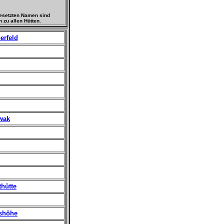
gesetzten Namen sind
 zu allen Hütten.
rfeld
iwak
hütte
shöhe