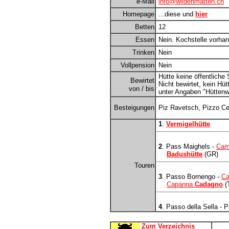
e-Mail
info@wildenmatten.ch
Homepage
...diese und
hier
Betten
12
Essen
Nein. Kochstelle vorha
Trinken
Nein
Vollpension
Nein
Hütte keine öffentliche
Bewirtet
Nicht bewirtet, kein Hü
von / bis
unter Angaben "Hüttenwa
Besteigungen
Piz Ravetsch, Pizzo Ce
1
.
Vermigelhütte
2
. Pass Maighels -
Cam
Badushütte
(GR)
Touren
3
. Passo Bornengo -
C
Capanna
Cadagno
(T
4
. Passo della Sella - 
Zum Verzeichnis