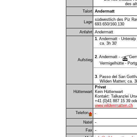
des al
Talort
Andermatt
südwestlich des Piz Ra
Lage
693.650/160.130
Anfahrt
Andermatt
1
. Andermatt - Unteralp 
ca. 3h 30'
2
. Andermatt -
Gems
Aufstieg
Vermigelhütte - Portge
3
. Passo del San Gottha
Wilden Matten; ca. 3h
Privat
Hüttenwart
Kein Hüttenwart
Kontakt: Talkanzlei Urs
+41 (0)41 887 15 39 ode
www.wildenmatten.ch
Telefon
-
-
Natel
-
Fax